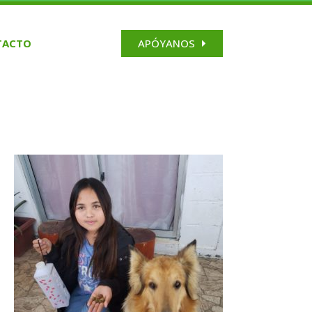
APÓYANOS
TACTO